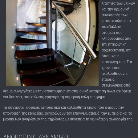
λιτότητα των υλικών
και την αρμονική
συνύπαρξη των
κατασκευών με το
περιβάλλον,
στοιχεία που
κληρονόμησε από
την ηπειρώτικη
αρχιτεκτονική, απ’
όπου και η
καταγωγή του. Στα
χρόνια που
ακολούθησαν, η
εταιρεία
στελεχώθηκε από
νέους συνεργάτες με την απαιτούμενη επιστημονική κατάρτιση αλλά και όρεξη
για δουλειά, αποκτώντας γρήγορα τη σημερινή καλή της φήμη.
Τα σύγχρονα, ασφαλή, λειτουργικά και καλαίσθητα κτίρια που φέρουν την
υπογραφή της εταιρείας, φανερώνουν τον επαγγελματισμό, την εμπειρία και το
μεράκι των ανθρώπων της, τηρώντας με συνέπεια τη γενικότερη φιλοσοφία της.
ΑΝΘΡΩΠΙΝΟ ΔΥΝΑΜΙΚΟ