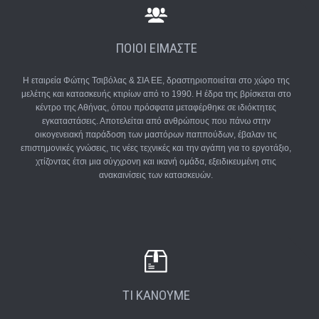
ΚΟΣΤΙΣΕΙ Η
ΑΝΑΚΑΙΝΙΣΕΤΕ ΤΟ
ΕΝΕΡΓΕΙΑΚΟ ΠΙΣΤΟΠΟΙΗΤΙΚΟ
ΜΟΝΩΣΕΙΣ
ΑΝΑΚΑΙΝΙΣΗ ΤΟΥ
ΣΠΙΤΙ ΣΑΣ ΓΡΗΓΟΡΑ
ΣΠΙΤΙΟΥ ΣΑΣ
ΚΑΙ ΟΙΚΟΝΟΜΙΚΑ
ΠΟΙΟΙ ΕΙΜΑΣΤΕ
Η εταιρεία Φώτης Τσιβόλας & ΣΙΑ ΕΕ, δραστηριοποιείται στο χώρο της
μελέτης και κατασκευής κτιρίων από το 1990. Η έδρα της βρίσκεται στο
κέντρο της Αθήνας, όπου πρόσφατα μεταφέρθηκε σε ιδιόκτητες
εγκαταστάσεις. Αποτελείται από ανθρώπους που πάνω στην
οικογενειακή παράδοση των μαστόρων παππούδων, έβαλαν τις
επιστημονικές γνώσεις, τις νέες τεχνικές και την αγάπη για το εργοτάξιο,
χτίζοντας έτσι μια σύγχρονη και ικανή ομάδα, εξειδικευμένη στις
ανακαινίσεις των κατασκευών.
ΤΙ ΚΑΝΟΥΜΕ